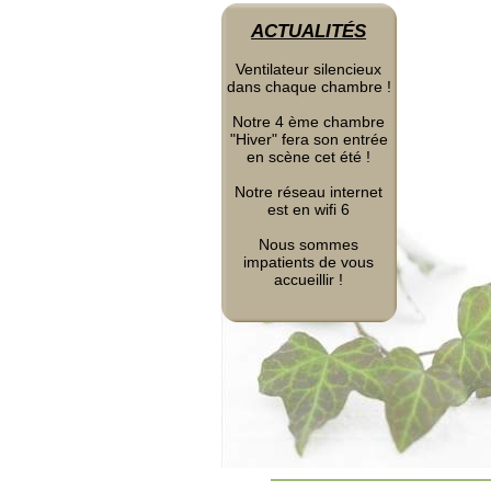
ACTUALITÉS
Ventilateur silencieux
dans chaque chambre !
Notre 4 ème chambre
"Hiver" fera son entrée
en scène cet été !
Notre réseau internet
est en wifi 6
Nous sommes
impatients de vous
accueillir !